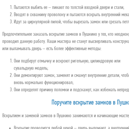
Пытаются выбить ее – пинают по толстой входной двери и стали;
Вводят в скважину проволоку и пытаются вскрыть внутренний мех
Идут за циркулярной пилой, чтобы вырезать замок или срезать петл
Предпочтительнее заказать вскрытие замков в Пушкино у тех, кто неодно
проводил данную работу. Наши мастера не станут высверливать конструк
или выламывать дверь – есть более эффективные методы:
Они подберут отмычку и вскроют ригельную, цилиндровую или
сувальдную модель;
Они демонтируют замок, заменят и смажут внутренние детали, чтоб
вновь нормально функционировал;
Они определят причину поломки и подскажут, как избежать непре
Поручите вскрытие замков в Пуш
Вскрытием и заменой замков в Пушкино занимаются и начинающие мастер
Вскрытие проводится любой ценой – дверь выломают, а внутренни