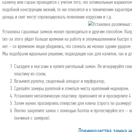
калитку или гараж проводится с учетом того, что оптимальным вариантом
подобной конструкции низкий, то же относится и к техническим характери
дождь и снег могут спровоцировать появление коррозии и т.д.
Установка гаражных замков может проводиться и другим способом. Нап
(из-за этого уйдет больше времени на работу и злоумышленники быстро
нет – со временем люди убедились, что сломать их можно одним ударом
Мы подобрали идеальное решение, подходящее как для калитки, так и д
Съездите в магазин и купите ригельный замок. Не игнорируйте со
пластину из стали;
Возьмите рулетку, сварочный аппарат и перфоратор;
Сделайте замеры рулеткой и отметьте места креплений маркером;
Установите металлическую пластину: приложите ее и просверлите 4 
Затем нужно просверлить отверстие для ключа (строго по размеру)
Плотно закрепите замок с помощью болтов и протестируйте его – ес
(начиная с замеров).
Преимущества замка н